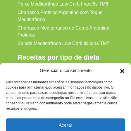
Peixe Mediterrâneo Low Carb Francês TM6
Churrasco Proteico Argentino com Toque
Mediterrâneo
Churrasco Mediterrâneo de Carne Argentina
Proteica
Salada Mediterrânea Low Carb Italiana TM7
Receitas por tipo de dieta
Alkaline
Gerenciar o consentimento
Detox
Para fornecer as melhores experiências, usamos tecnologias como
Gluten‑free
cookies para armazenar e/ou acessar informações do dispositivo. O
Hipocalórica
consentimento para essas tecnologias nos permitirá processar dados
como comportamento de navegação ou IDs exclusivos neste site. Não
Low Carb
consentir ou retirar o consentimento pode afetar negativamente certos
recursos e funções.
Nenhum
Paleo
Aceitar
Paleolítica