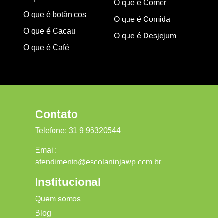
O que é Comer
O que é botânicos
O que é Comida
O que é Cacau
O que é Desjejum
O que é Café
Contato
Telefone:
31 9 96320544
Email:
atendimento@escolaninjawp.com.br
Institucional
Quem somos
Blog