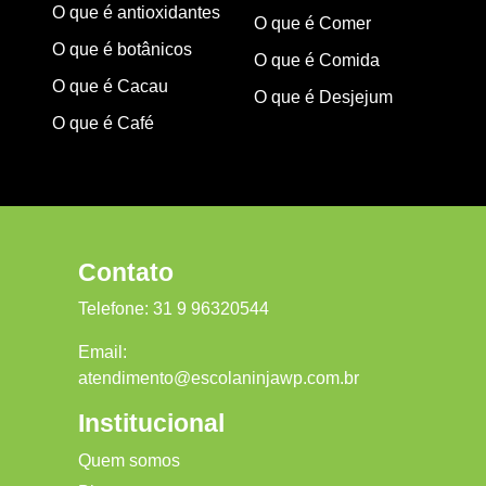
O que é antioxidantes
O que é Comer
O que é botânicos
O que é Comida
O que é Cacau
O que é Desjejum
O que é Café
Contato
Telefone:
31 9 96320544
Email:
atendimento@escolaninjawp.com.br
Institucional
Quem somos