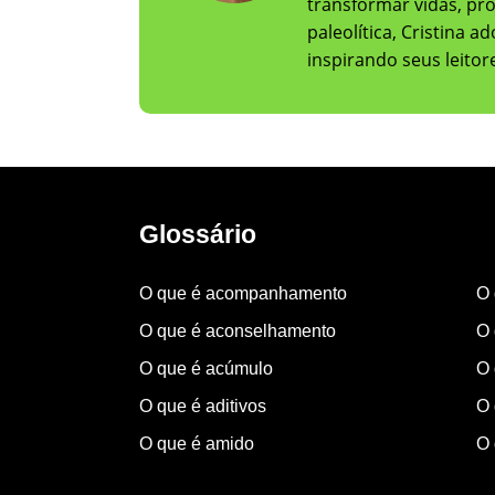
transformar vidas, pr
paleolítica, Cristina 
inspirando seus leito
Glossário
O que é acompanhamento
O 
O que é aconselhamento
O 
O que é acúmulo
O 
O que é aditivos
O 
O que é amido
O 