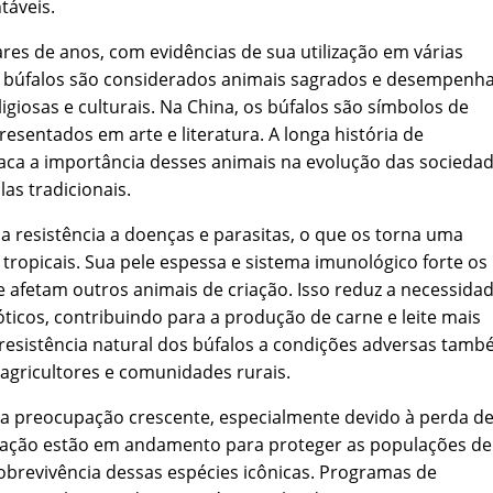
táveis.
es de anos, com evidências de sua utilização em várias
 os búfalos são considerados animais sagrados e desempen
giosas e culturais. Na China, os búfalos são símbolos de
esentados em arte e literatura. A longa história de
aca a importância desses animais na evolução das socieda
as tradicionais.
 resistência a doenças e parasitas, o que os torna uma
tropicais. Sua pele espessa e sistema imunológico forte os
afetam outros animais de criação. Isso reduz a necessida
ticos, contribuindo para a produção de carne e leite mais
A resistência natural dos búfalos a condições adversas tam
agricultores e comunidades rurais.
a preocupação crescente, especialmente devido à perda d
ervação estão em andamento para proteger as populações de
obrevivência dessas espécies icônicas. Programas de