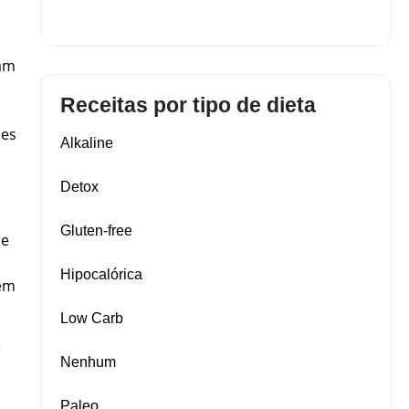
ham
Receitas por tipo de dieta
des
Alkaline
Detox
Gluten‑free
de
Hipocalórica
bém
Low Carb
e
Nenhum
Paleo