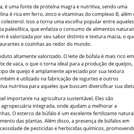
a, é uma fonte de proteína magra e nutritiva, sendo uma
lina é rica em ferro, zinco e vitaminas do complexo B, além
colesterol. Isso a torna uma escolha popular entre aqueles
a paleolítica, que enfatiza o consumo de alimentos naturai
 é valorizada por seu sabor distinto e textura macia, o qu
aurantes e cozinhas ao redor do mundo.
oduto altamente valorizado. O leite de búfala é mais rico em
e de vaca, o que o torna ideal para a produção de queijos,
tipo de queijo é amplamente apreciado por sua textura
ambém é utilizado na fabricação de iogurtes e outros
va nutritiva para aqueles que buscam diversificar sua diet
importante na agricultura sustentável. Eles são
 agropecuária integrada, onde ajudam a melhorar a
has. O esterco de búfalo é um excelente fertilizante natural
cimento das plantas. Além disso, a presença de búfalos em
necessidade de pesticidas e herbicidas químicos, promovend