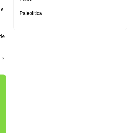
 e
Paleolítica
de
 e