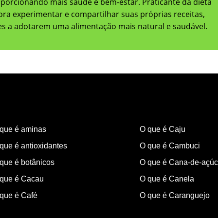
oporcionando mais saúde e bem-estar. Praticante da dieta
adora experimentar e compartilhar suas próprias receitas,
res a adotarem uma alimentação mais natural e saudável.
que é aminas
O que é Caju
que é antioxidantes
O que é Cambuci
que é botânicos
O que é Cana-de-açúc
que é Cacau
O que é Canela
que é Café
O que é Caranguejo