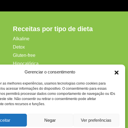
Receitas por tipo de dieta
Alkaline
Detox
Gluten‑free
Hipocalórica
ca
Low Carb
Gerenciar o consentimento
Nenhum
er as melhores experiências, usamos tecnologias como cookies para
Paleo
/ou acessar informações do dispositivo. O consentimento para essas
 nos permitirá processar dados como comportamento de navegação ou IDs
Paleolítica
este site. Não consentir ou retirar o consentimento pode afetar
e certos recursos e funções.
ceitar
Negar
Ver preferências