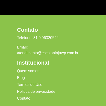
Contato
Telefone:
31 9 96320544
Email:
atendimento@escolaninjawp.com.br
Institucional
Quem somos
Blog
Termos de Uso
Política de privacidade
Contato