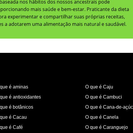
baseada nos hábitos dos nossos ancestrais pode
oporcionando mais saúde e bem-estar. Praticante da dieta
adora experimentar e compartilhar suas próprias receitas,
res a adotarem uma alimentação mais natural e saudável.
que é aminas
O que é Caju
que é antioxidantes
O que é Cambuci
que é botânicos
O que é Cana-de-açúc
que é Cacau
O que é Canela
que é Café
O que é Caranguejo