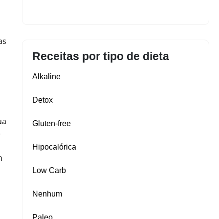
as
Receitas por tipo de dieta
Alkaline
Detox
ua
Gluten‑free
e
Hipocalórica
m
Low Carb
Nenhum
Paleo