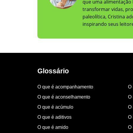
que uma alimentação 
transformar vidas, pr
paleolítica, Cristina 
inspirando seus leito
Glossário
O que é acompanhamento
O 
O que é aconselhamento
O 
O que é acúmulo
O 
O que é aditivos
O 
O que é amido
O 