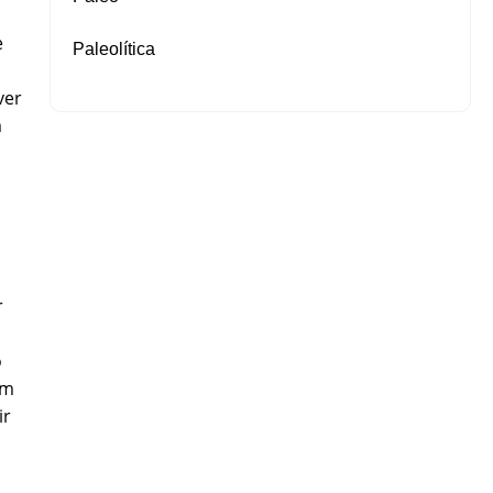
e
Paleolítica
ver
m
r
o
um
ir