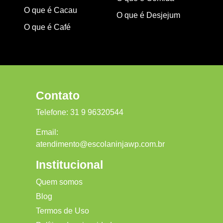
O que é Cacau
O que é Desjejum
O que é Café
Contato
Telefone:
31 9 96320544
Email:
atendimento@escolaninjawp.com.br
Institucional
Quem somos
Blog
Termos de Uso