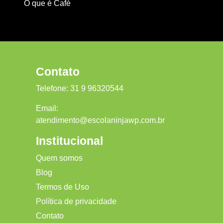
O que é Café
Contato
Telefone:
31 9 96320544
Email:
atendimento@escolaninjawp.com.br
Institucional
Quem somos
Blog
Termos de Uso
Política de privacidade
Contato