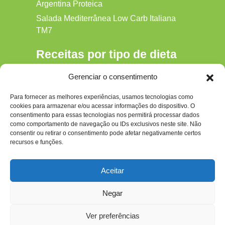
Argentina Proteica
Salada Mediterrânea Low Carb Italiana
TM7
Receitas por tipo de dieta
Alkaline
Gerenciar o consentimento
Detox
Para fornecer as melhores experiências, usamos tecnologias como
Gluten‑free
cookies para armazenar e/ou acessar informações do dispositivo. O
Hipocalórica
consentimento para essas tecnologias nos permitirá processar dados
como comportamento de navegação ou IDs exclusivos neste site. Não
Low Carb
consentir ou retirar o consentimento pode afetar negativamente certos
recursos e funções.
Nenhum
Paleo
Aceitar
Paleolítica
Negar
Ver preferências
Todos os Direitos Reservados ao site - dietapaleolitica.com.br © 2026 Por