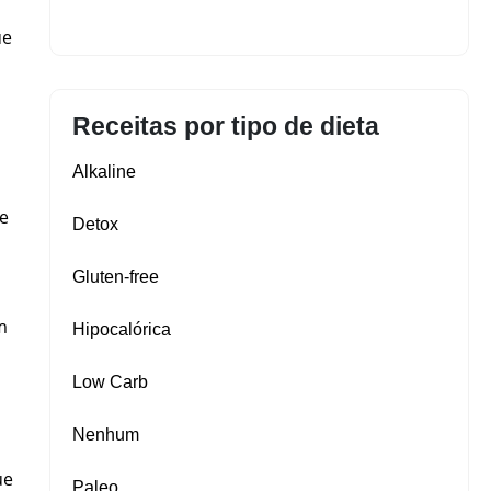
ue
Receitas por tipo de dieta
Alkaline
 e
Detox
Gluten‑free
m
Hipocalórica
Low Carb
Nenhum
ue
Paleo