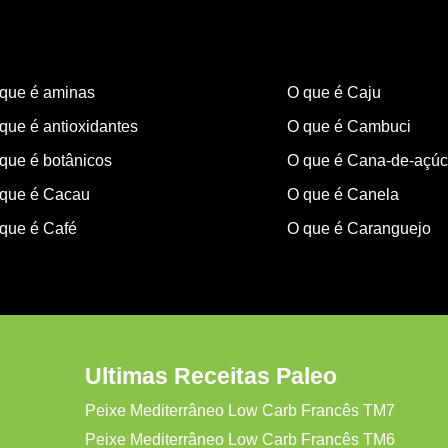
que é aminas
O que é Caju
que é antioxidantes
O que é Cambuci
que é botânicos
O que é Cana-de-açúc
que é Cacau
O que é Canela
que é Café
O que é Caranguejo
Ultimas Receitas Paleo
Peixe Mediterrâneo Low Carb Francês TM7
Peixe Mediterrâneo Low Carb Francês TM6