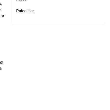
a,
e
Paleolítica
Por
as
a