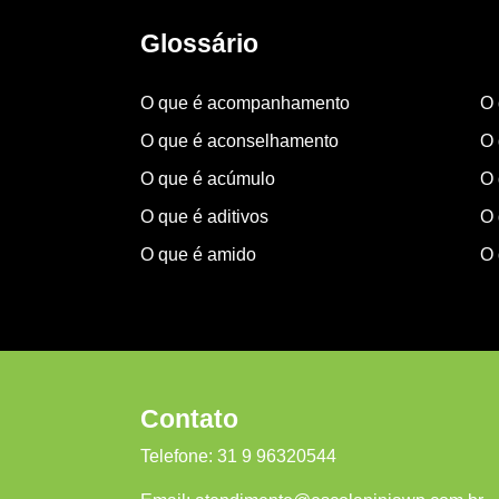
Glossário
O que é acompanhamento
O 
O que é aconselhamento
O 
O que é acúmulo
O 
O que é aditivos
O 
O que é amido
O 
Contato
Telefone:
31 9 96320544