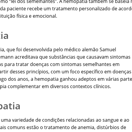
como “lei dos semelhantes”. A hemopatia também se baseia 
 cada paciente recebe um tratamento personalizado de acor
tuição física e emocional.
ia
a, que foi desenvolvida pelo médico alemão Samuel
nemann acreditava que substâncias que causavam sintomas
as para tratar doenças com sintomas semelhantes em
rtir desses princípios, com um foco específico em doenças
longo dos anos, a hemopatia ganhou adeptos em várias part
ia complementar em diversos contextos clínicos.
patia
r uma variedade de condições relacionadas ao sangue e ao
 mais comuns estão o tratamento de anemia, distúrbios de