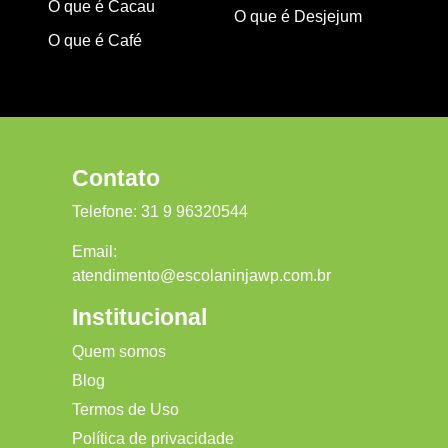
O que é Cacau
O que é Desjejum
O que é Café
Contato
Telefone:
31 9 96320544
Email:
atendimento@escolaninjawp.com.br
Institucional
Quem somos
Blog
Termos de Uso
Política de privacidade