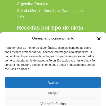
Argentina Proteica
Salada Mediterrânea Low Carb Italiana
TM7
Receitas por tipo de dieta
Alkaline
Gerenciar o consentimento
Detox
Para fornecer as melhores experiências, usamos tecnologias como
Gluten‑free
cookies para armazenar e/ou acessar informações do dispositivo. O
Hipocalórica
consentimento para essas tecnologias nos permitirá processar dados
como comportamento de navegação ou IDs exclusivos neste site. Não
Low Carb
consentir ou retirar o consentimento pode afetar negativamente certos
recursos e funções.
Nenhum
Paleo
Aceitar
Paleolítica
Negar
Ver preferências