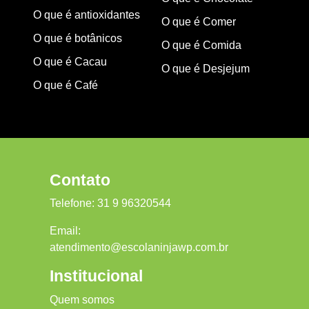
O que é antioxidantes
O que é Comer
O que é botânicos
O que é Comida
O que é Cacau
O que é Desjejum
O que é Café
Contato
Telefone:
31 9 96320544
Email:
atendimento@escolaninjawp.com.br
Institucional
Quem somos