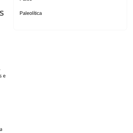
s
Paleolítica
,
s e
ca