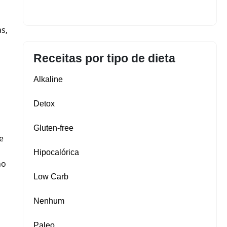
s,
Receitas por tipo de dieta
Alkaline
Detox
Gluten‑free
e
Hipocalórica
no
Low Carb
Nenhum
Paleo