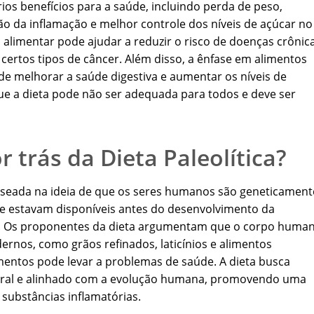
rios benefícios para a saúde, incluindo perda de peso,
ção da inflamação e melhor controle dos níveis de açúcar no
limentar pode ajudar a reduzir o risco de doenças crônica
 certos tipos de câncer. Além disso, a ênfase em alimentos
de melhorar a saúde digestiva e aumentar os níveis de
ue a dieta pode não ser adequada para todos e deve ser
r trás da Dieta Paleolítica?
é baseada na ideia de que os seres humanos são geneticament
e estavam disponíveis antes do desenvolvimento da
tar. Os proponentes da dieta argumentam que o corpo huma
rnos, como grãos refinados, laticínios e alimentos
entos pode levar a problemas de saúde. A dieta busca
ural e alinhado com a evolução humana, promovendo uma
 substâncias inflamatórias.