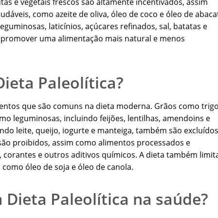
utas e vegetais frescos são altamente incentivados, assim
dáveis, como azeite de oliva, óleo de coco e óleo de abaca
eguminosas, laticínios, açúcares refinados, sal, batatas e
e promover uma alimentação mais natural e menos
ieta Paleolítica?
limentos que são comuns na dieta moderna. Grãos como trigo
omo leguminosas, incluindo feijões, lentilhas, amendoins e
uindo leite, queijo, iogurte e manteiga, também são excluídos
s são proibidos, assim como alimentos processados e
 corantes e outros aditivos químicos. A dieta também limit
 como óleo de soja e óleo de canola.
 Dieta Paleolítica na saúde?