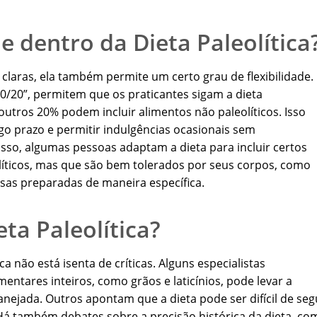
de dentro da Dieta Paleolítica
s claras, ela também permite um certo grau de flexibilidade.
0/20”, permitem que os praticantes sigam a dieta
utros 20% podem incluir alimentos não paleolíticos. Isso
ngo prazo e permitir indulgências ocasionais sem
sso, algumas pessoas adaptam a dieta para incluir certos
líticos, mas que são bem tolerados por seus corpos, como
sas preparadas de maneira específica.
eta Paleolítica?
ca não está isenta de críticas. Alguns especialistas
ntares inteiros, como grãos e laticínios, pode levar a
lanejada. Outros apontam que a dieta pode ser difícil de seg
. Há também debates sobre a precisão histórica da dieta, co