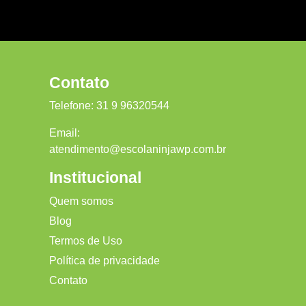
Contato
Telefone:
31 9 96320544
Email:
atendimento@escolaninjawp.com.br
Institucional
Quem somos
Blog
Termos de Uso
Política de privacidade
Contato