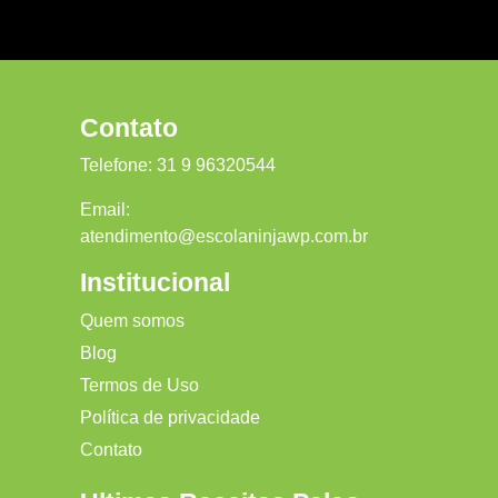
Contato
Telefone:
31 9 96320544
Email:
atendimento@escolaninjawp.com.br
Institucional
Quem somos
Blog
Termos de Uso
Política de privacidade
Contato