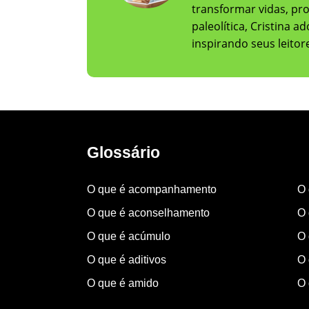
transformar vidas, pr
paleolítica, Cristina 
inspirando seus leito
Glossário
O que é acompanhamento
O 
O que é aconselhamento
O 
O que é acúmulo
O 
O que é aditivos
O 
O que é amido
O 