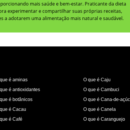
oporcionando mais saúde e bem-estar. Praticante da dieta
adora experimentar e compartilhar suas próprias receitas,
res a adotarem uma alimentação mais natural e saudável.
que é aminas
O que é Caju
que é antioxidantes
O que é Cambuci
que é botânicos
O que é Cana-de-açúc
que é Cacau
O que é Canela
que é Café
O que é Caranguejo