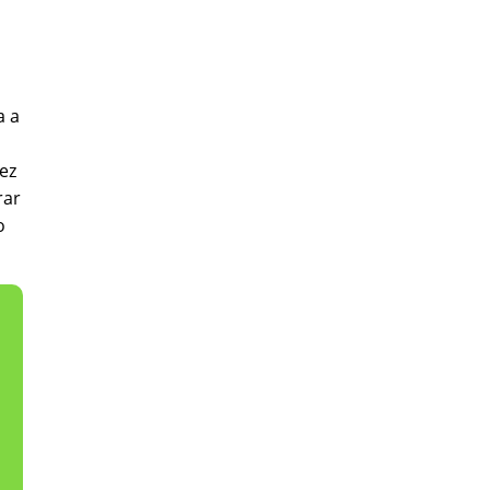
a a
ez
rar
o