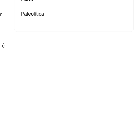
r-
Paleolítica
a é