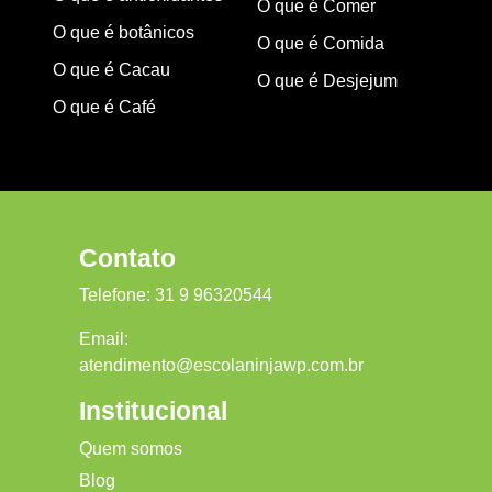
O que é Comer
O que é botânicos
O que é Comida
O que é Cacau
O que é Desjejum
O que é Café
Contato
Telefone:
31 9 96320544
Email:
atendimento@escolaninjawp.com.br
Institucional
Quem somos
Blog