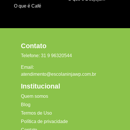
O que é Café
Contato
Telefone:
31 9 96320544
Email:
atendimento@escolaninjawp.com.br
Institucional
Quem somos
Blog
Termos de Uso
Política de privacidade
Contato