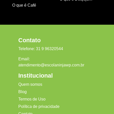
O que é Café
Contato
Telefone:
31 9 96320544
Email:
atendimento@escolaninjawp.com.br
Institucional
Quem somos
Blog
Termos de Uso
Política de privacidade
Contato