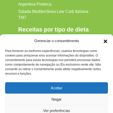
Argentina Proteica
Salada Mediterrânea Low Carb Italiana
TM7
Receitas por tipo de dieta
Alkaline
Gerenciar o consentimento
Detox
Para fornecer as melhores experiências, usamos tecnologias como
Gluten‑free
cookies para armazenar e/ou acessar informações do dispositivo. O
Hipocalórica
consentimento para essas tecnologias nos permitirá processar dados
como comportamento de navegação ou IDs exclusivos neste site. Não
Low Carb
consentir ou retirar o consentimento pode afetar negativamente certos
recursos e funções.
Nenhum
Paleo
Aceitar
Paleolítica
Negar
Ver preferências