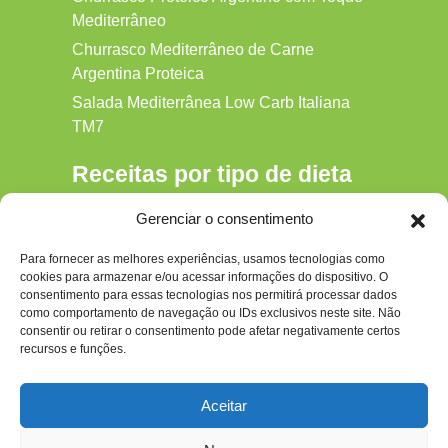
Mediterrâneo
Churrasco Mediterrâneo de Carne
Argentina Proteica
Salada Mediterrânea Low Carb Italiana
TM7
Receitas por tipo de dieta
Alkaline
Gerenciar o consentimento
Detox
Para fornecer as melhores experiências, usamos tecnologias como
Gluten‑free
cookies para armazenar e/ou acessar informações do dispositivo. O
Hipocalórica
consentimento para essas tecnologias nos permitirá processar dados
como comportamento de navegação ou IDs exclusivos neste site. Não
Low Carb
consentir ou retirar o consentimento pode afetar negativamente certos
recursos e funções.
Nenhum
Paleo
Aceitar
Paleolítica