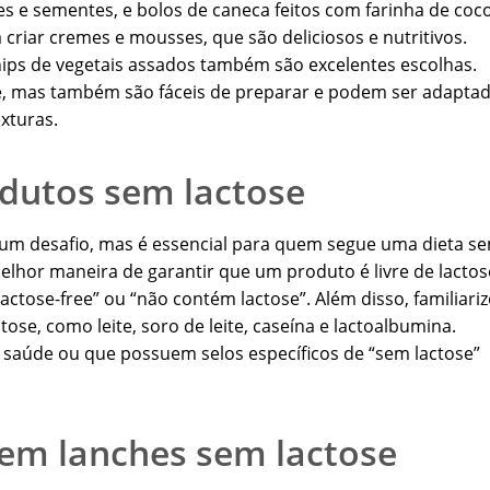
es e sementes, e bolos de caneca feitos com farinha de coc
criar cremes e mousses, que são deliciosos e nutritivos.
hips de vegetais assados também são excelentes escolhas.
se, mas também são fáceis de preparar e podem ser adapta
xturas.
odutos sem lactose
r um desafio, mas é essencial para quem segue uma dieta s
melhor maneira de garantir que um produto é livre de lactos
ctose-free” ou “não contém lactose”. Além disso, familiariz
se, como leite, soro de leite, caseína e lactoalbumina.
 saúde ou que possuem selos específicos de “sem lactose”
e em lanches sem lactose