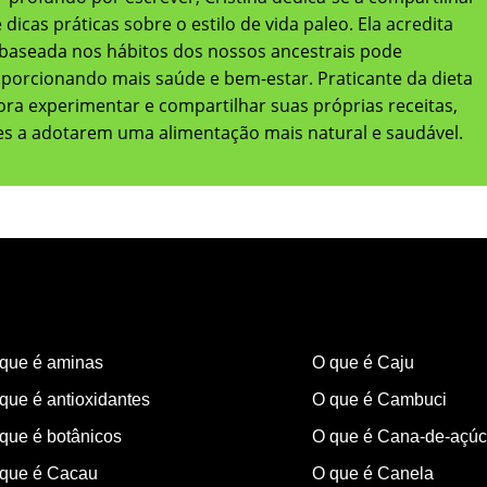
dicas práticas sobre o estilo de vida paleo. Ela acredita
baseada nos hábitos dos nossos ancestrais pode
oporcionando mais saúde e bem-estar. Praticante da dieta
adora experimentar e compartilhar suas próprias receitas,
res a adotarem uma alimentação mais natural e saudável.
que é aminas
O que é Caju
que é antioxidantes
O que é Cambuci
que é botânicos
O que é Cana-de-açúc
que é Cacau
O que é Canela