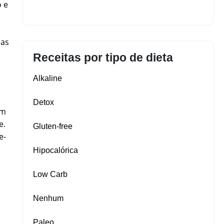
o e
das
Receitas por tipo de dieta
Alkaline
Detox
em
e.
Gluten‑free
e-
Hipocalórica
Low Carb
Nenhum
Paleo