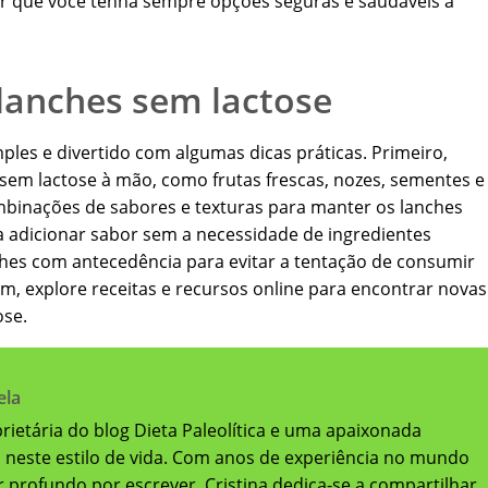
ir que você tenha sempre opções seguras e saudáveis à
lanches sem lactose
ples e divertido com algumas dicas práticas. Primeiro,
em lactose à mão, como frutas frescas, nozes, sementes e
ombinações de sabores e texturas para manter os lanches
ra adicionar sabor sem a necessidade de ingredientes
ches com antecedência para evitar a tentação de consumir
im, explore receitas e recursos online para encontrar novas
ose.
ela
oprietária do blog Dieta Paleolítica e uma apaixonada
a neste estilo de vida. Com anos de experiência no mundo
 profundo por escrever, Cristina dedica-se a compartilhar