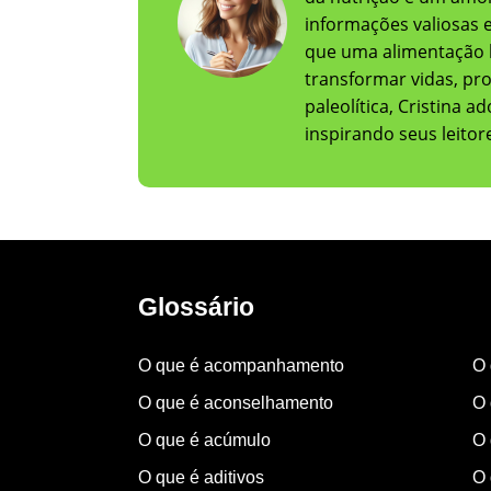
informações valiosas e 
que uma alimentação 
transformar vidas, pr
paleolítica, Cristina 
inspirando seus leito
Glossário
O que é acompanhamento
O 
O que é aconselhamento
O 
O que é acúmulo
O 
O que é aditivos
O 