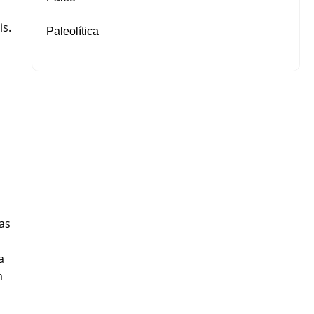
is.
Paleolítica
as
a
m