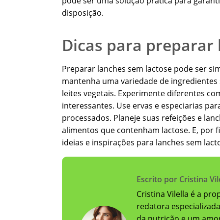
pode ser uma solução prática para garant
disposição.
Dicas para preparar 
Preparar lanches sem lactose pode ser sim
mantenha uma variedade de ingredientes s
leites vegetais. Experimente diferentes c
interessantes. Use ervas e especiarias pa
processados. Planeje suas refeições e lan
alimentos que contenham lactose. E, por f
ideias e inspirações para lanches sem lact
Escrito por Cristina Vil
Cristina Vilella é a pr
redatora especializad
da nutrição e um amor