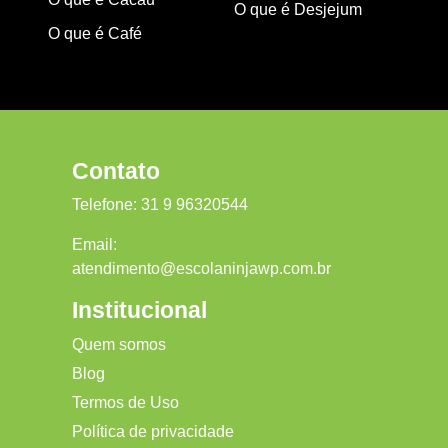
O que é Desjejum
O que é Café
Contato
Telefone:
31 9 96320544
Email:
atendimento@escolaninjawp.com.br
Institucional
Quem somos
Blog
Termos de Uso
Política de privacidade