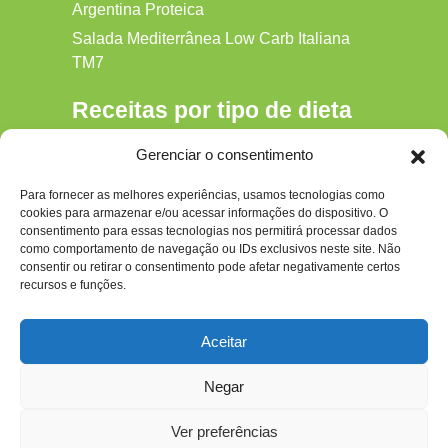
Argentina Proteica
Salada Mediterrânea Low Carb Italiana
TM7
Receitas por tipo de dieta
Alkaline
Gerenciar o consentimento
Detox
Para fornecer as melhores experiências, usamos tecnologias como
Gluten‑free
cookies para armazenar e/ou acessar informações do dispositivo. O
Hipocalórica
consentimento para essas tecnologias nos permitirá processar dados
como comportamento de navegação ou IDs exclusivos neste site. Não
Low Carb
consentir ou retirar o consentimento pode afetar negativamente certos
recursos e funções.
Nenhum
Paleo
Aceitar
Paleolítica
Negar
Ver preferências
Todos os Direitos Reservados ao site - dietapaleolitica.com.br © 2026 Por