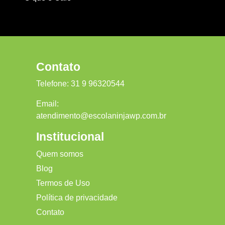
Contato
Telefone:
31 9 96320544
Email:
atendimento@escolaninjawp.com.br
Institucional
Quem somos
Blog
Termos de Uso
Política de privacidade
Contato