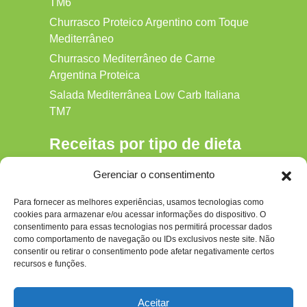
TM6
Churrasco Proteico Argentino com Toque
Mediterrâneo
Churrasco Mediterrâneo de Carne
Argentina Proteica
Salada Mediterrânea Low Carb Italiana
TM7
Receitas por tipo de dieta
Alkaline
Gerenciar o consentimento
Detox
Para fornecer as melhores experiências, usamos tecnologias como
Gluten‑free
cookies para armazenar e/ou acessar informações do dispositivo. O
Hipocalórica
consentimento para essas tecnologias nos permitirá processar dados
como comportamento de navegação ou IDs exclusivos neste site. Não
Low Carb
consentir ou retirar o consentimento pode afetar negativamente certos
recursos e funções.
Nenhum
Paleo
Aceitar
Paleolítica