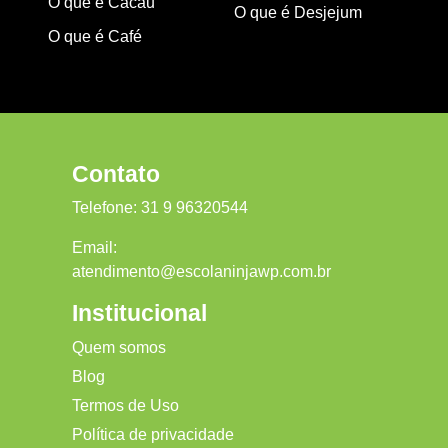
O que é Cacau
O que é Desjejum
O que é Café
Contato
Telefone:
31 9 96320544
Email:
atendimento@escolaninjawp.com.br
Institucional
Quem somos
Blog
Termos de Uso
Política de privacidade