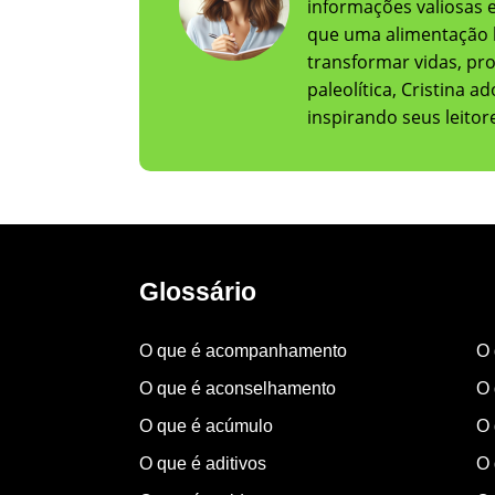
informações valiosas e 
que uma alimentação 
transformar vidas, pr
paleolítica, Cristina 
inspirando seus leito
Glossário
O que é acompanhamento
O 
O que é aconselhamento
O 
O que é acúmulo
O 
O que é aditivos
O 