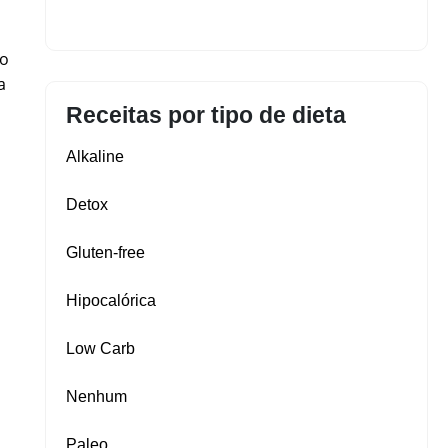
do
a
Receitas por tipo de dieta
Alkaline
Detox
Gluten‑free
Hipocalórica
Low Carb
Nenhum
Paleo