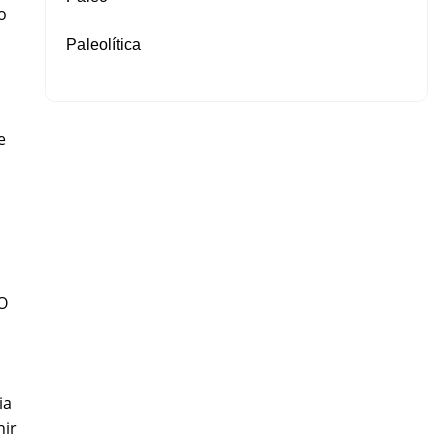
o
Paleolítica
e
 O
ia
nir