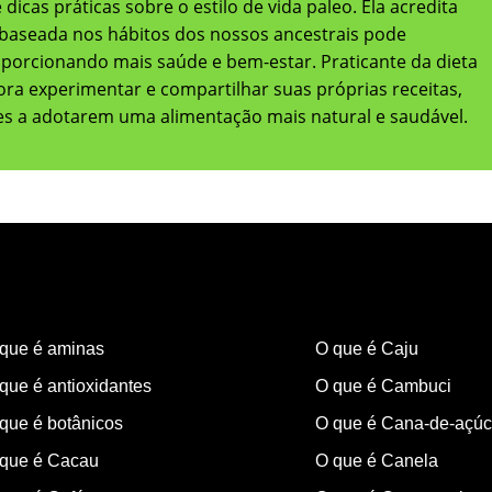
dicas práticas sobre o estilo de vida paleo. Ela acredita
baseada nos hábitos dos nossos ancestrais pode
oporcionando mais saúde e bem-estar. Praticante da dieta
adora experimentar e compartilhar suas próprias receitas,
res a adotarem uma alimentação mais natural e saudável.
que é aminas
O que é Caju
que é antioxidantes
O que é Cambuci
que é botânicos
O que é Cana-de-açúc
que é Cacau
O que é Canela