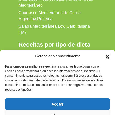
Mediterrâneo
Churrasco Mediterrâneo de Carne
Argentina Proteica
Salada Mediterrânea Low Carb Italiana
TM7
Receitas por tipo de dieta
Alkaline
Gerenciar o consentimento
Detox
Para fornecer as melhores experiências, usamos tecnologias como
Gluten‑free
cookies para armazenar e/ou acessar informações do dispositivo. O
Hipocalórica
consentimento para essas tecnologias nos permitirá processar dados
como comportamento de navegação ou IDs exclusivos neste site. Não
Low Carb
consentir ou retirar o consentimento pode afetar negativamente certos
recursos e funções.
Nenhum
Paleo
Aceitar
Paleolítica