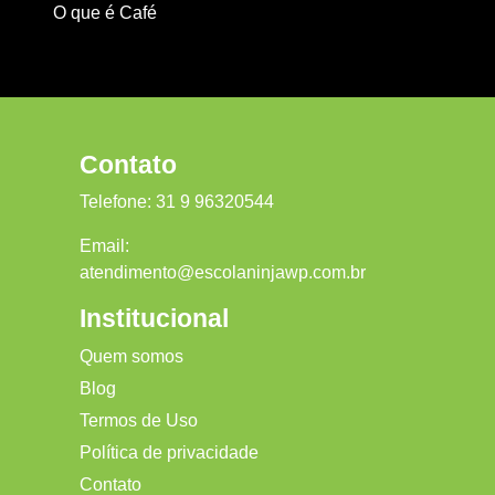
O que é Café
Contato
Telefone:
31 9 96320544
Email:
atendimento@escolaninjawp.com.br
Institucional
Quem somos
Blog
Termos de Uso
Política de privacidade
Contato