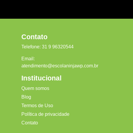
Contato
Telefone:
31 9 96320544
Email:
atendimento@escolaninjawp.com.br
Institucional
Quem somos
Blog
Termos de Uso
Política de privacidade
Contato