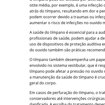
otite média, por exemplo, é uma infecção
atrás do tímpano, resultando em dor e pe
podem ocorrer devido a traumas ou infecçõ
aumentar o risco de infecções no ouvido 
A saúde do tímpano é essencial para a au
profissionais de saúde, podem ajudar a d
uso de dispositivos de proteção auditiva
do ouvido também são práticas recomenda
O tímpano também desempenha um papel i
envolvido no sistema vestibular, que é res
tímpano pode afetar a pressão no ouvido 
a manutenção da saúde do tímpano é cruci
geral do corpo.
Em casos de perfuração do tímpano, o tra
conservadores até intervenções cirúrgica
danificada. A escolha do tratamento depen