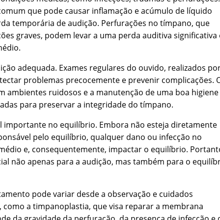
 comum que pode causar inflamação e acúmulo de líquido
rda temporária de audição. Perfurações no tímpano, que
es graves, podem levar a uma perda auditiva significativa 
médio.
dição adequada. Exames regulares do ouvido, realizados po
etectar problemas precocemente e prevenir complicações. 
 em ambientes ruidosos e a manutenção de uma boa higiene
das para preservar a integridade do tímpano.
mportante no equilíbrio. Embora não esteja diretamente
ponsável pelo equilíbrio, qualquer dano ou infecção no
médio e, consequentemente, impactar o equilíbrio. Portant
al não apenas para a audição, mas também para o equilíbr
tamento pode variar desde a observação e cuidados
s, como a timpanoplastia, que visa reparar a membrana
de da gravidade da perfuração, da presença de infecção e 