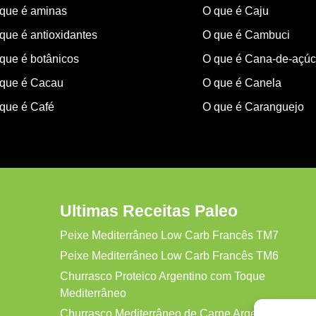
que é aminas
O que é Caju
que é antioxidantes
O que é Cambuci
que é botânicos
O que é Cana-de-açúc
que é Cacau
O que é Canela
que é Café
O que é Caranguejo
Ultimas Receitas Paleo
Peixe Mediterrâneo Low Carb Francês TM7
Peixe Mediterrâneo Low Carb Francês TM6
Churrasco Proteico Argentino com Toque
Mediterrâneo
Churrasco Mediterrâneo de Carne Argentina Protei