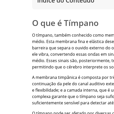
Índice do Conteúdo
O que é Tímpano
O tímpano, também conhecido como membra
médio. Esta membrana fina e elástica de
barreira que separa o ouvido externo do
ele vibra, convertendo essas ondas em sin
médio. Esses sinais são, posteriormente, 
permitindo que o cérebro interprete os so
A membrana timpânica é composta por trê
continuação da pele do canal auditivo ext
e flexibilidade; e a camada interna, que 
complexa garante que o tímpano seja sufi
suficientemente sensível para detectar a
O tímpano pode ser afetado por diversas 