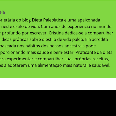
ela
oprietária do blog Dieta Paleolítica e uma apaixonada
a neste estilo de vida. Com anos de experiência no mundo
 profundo por escrever, Cristina dedica-se a compartilhar
dicas práticas sobre o estilo de vida paleo. Ela acredita
baseada nos hábitos dos nossos ancestrais pode
oporcionando mais saúde e bem-estar. Praticante da dieta
adora experimentar e compartilhar suas próprias receitas,
res a adotarem uma alimentação mais natural e saudável.