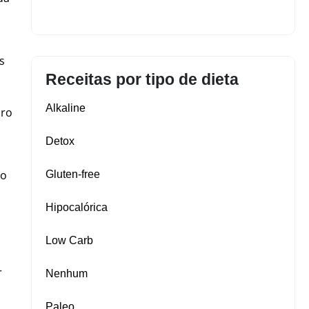
s
Receitas por tipo de dieta
Alkaline
iro
Detox
do
Gluten‑free
Hipocalórica
Low Carb
r
Nenhum
Paleo