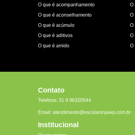
O que é acompanhamento
O 
O que é aconselhamento
O 
O que é acúmulo
O 
O que é aditivos
O 
O que é amido
O 
Contato
Telefone:
31 9 96320544
Email:
atendimento@escolaninjawp.com.br
Institucional