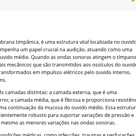
na timpânica, é uma estrutura vital localizada no ouvid
sempenha um papel crucial na audição, atuando como uma
 ouvido médio. Quando as ondas sonoras atingem o tímpano
ais mecânicos que são transmitidos aos ossículos do ouvid
transformados em impulsos elétricos pelo ouvido interno,
ns.
s camadas distintas: a camada externa, que é uma
erno; a camada média, que é fibrosa e proporciona resistên
é uma continuação da mucosa do ouvido médio. Essa estrutu
cientemente robusto para suportar variações de pressão e
té mesmo as menores variações nas ondas sonoras.
condições médicas, como infecções, traumas e perfurações.