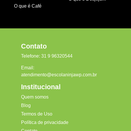
O que é Café
Contato
Telefone:
31 9 96320544
Email:
atendimento@escolaninjawp.com.br
Institucional
Quem somos
Blog
Termos de Uso
Política de privacidade
Contato