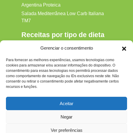
Argentina Proteica
Salada Mediterrânea Low Carb Italiana
TM7
Receitas por tipo de dieta
Alkaline
Gerenciar o consentimento
Detox
Para fornecer as melhores experiências, usamos tecnologias como
Gluten‑free
cookies para armazenar e/ou acessar informações do dispositivo. O
Hipocalórica
consentimento para essas tecnologias nos permitirá processar dados
como comportamento de navegação ou IDs exclusivos neste site. Não
Low Carb
consentir ou retirar o consentimento pode afetar negativamente certos
recursos e funções.
Nenhum
Paleo
Aceitar
Paleolítica
Negar
Ver preferências