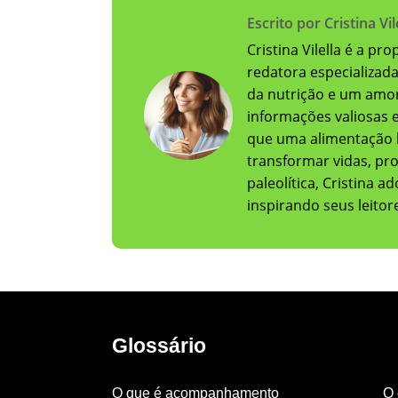
Escrito por Cristina Vil
Cristina Vilella é a pr
redatora especializad
da nutrição e um amor
informações valiosas e 
que uma alimentação 
transformar vidas, pr
paleolítica, Cristina 
inspirando seus leito
Glossário
O que é acompanhamento
O 