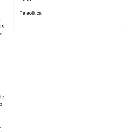
Paleolítica
.
is
de
de
ão
,