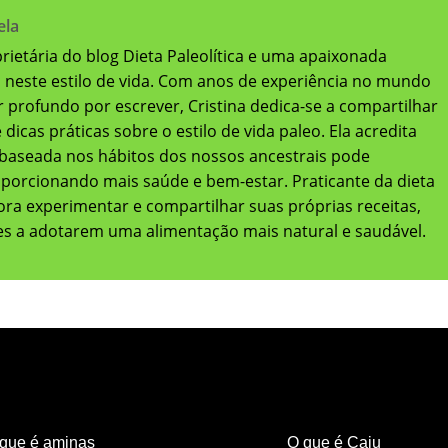
ela
oprietária do blog Dieta Paleolítica e uma apaixonada
a neste estilo de vida. Com anos de experiência no mundo
 profundo por escrever, Cristina dedica-se a compartilhar
dicas práticas sobre o estilo de vida paleo. Ela acredita
baseada nos hábitos dos nossos ancestrais pode
oporcionando mais saúde e bem-estar. Praticante da dieta
adora experimentar e compartilhar suas próprias receitas,
res a adotarem uma alimentação mais natural e saudável.
que é aminas
O que é Caju