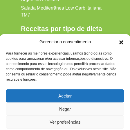
Salada Mediterrânea Low Carb Italiana
TM7
Receitas por tipo de dieta
Alkaline
Gerenciar o consentimento
Detox
Para fornecer as melhores experiências, usamos tecnologias como
Gluten‑free
cookies para armazenar e/ou acessar informações do dispositivo. O
Hipocalórica
consentimento para essas tecnologias nos permitirá processar dados
como comportamento de navegação ou IDs exclusivos neste site. Não
Low Carb
consentir ou retirar o consentimento pode afetar negativamente certos
recursos e funções.
Nenhum
Paleo
Aceitar
Paleolítica
Negar
Ver preferências
Todos os Direitos Reservados ao site - dietapaleolitica.com.br © 2026 Por