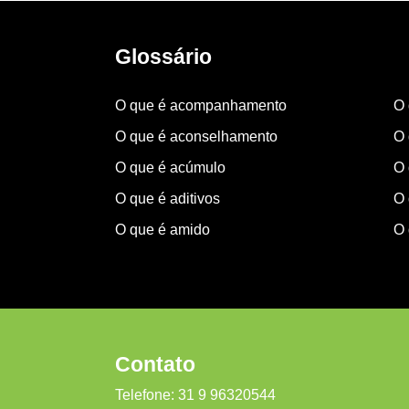
Glossário
O que é acompanhamento
O 
O que é aconselhamento
O 
O que é acúmulo
O 
O que é aditivos
O 
O que é amido
O 
Contato
Telefone:
31 9 96320544