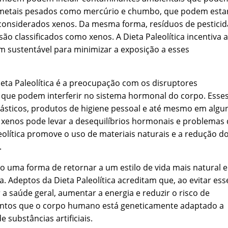
 metais pesados como mercúrio e chumbo, que podem esta
 considerados xenos. Da mesma forma, resíduos de pesticid
ão classificados como xenos. A Dieta Paleolítica incentiva a
m sustentável para minimizar a exposição a esses
eta Paleolítica é a preocupação com os disruptores
 que podem interferir no sistema hormonal do corpo. Esse
ásticos, produtos de higiene pessoal e até mesmo em algu
 xenos pode levar a desequilíbrios hormonais e problemas
eolítica promove o uso de materiais naturais e a redução d
.
mo uma forma de retornar a um estilo de vida mais natural e
 Adeptos da Dieta Paleolítica acreditam que, ao evitar ess
a saúde geral, aumentar a energia e reduzir o risco de
entos que o corpo humano está geneticamente adaptado a
e substâncias artificiais.