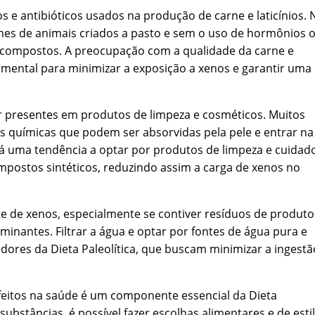
e antibióticos usados na produção de carne e laticínios. 
arnes de animais criados a pasto e sem o uso de hormônios 
es compostos. A preocupação com a qualidade da carne e
mental para minimizar a exposição a xenos e garantir uma
 presentes em produtos de limpeza e cosméticos. Muitos
s químicas que podem ser absorvidas pela pele e entrar na
 há uma tendência a optar por produtos de limpeza e cuidad
ompostos sintéticos, reduzindo assim a carga de xenos no
 de xenos, especialmente se contiver resíduos de produto
inantes. Filtrar a água e optar por fontes de água pura e
ores da Dieta Paleolítica, que buscam minimizar a ingestã
efeitos na saúde é um componente essencial da Dieta
 substâncias, é possível fazer escolhas alimentares e de esti