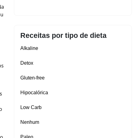
Na
ou
Receitas por tipo de dieta
Alkaline
Detox
os
Gluten‑free
Hipocalórica
s
Low Carb
o
Nenhum
lo
Paleo