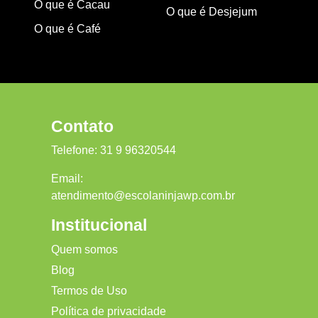
O que é Cacau
O que é Desjejum
O que é Café
Contato
Telefone:
31 9 96320544
Email:
atendimento@escolaninjawp.com.br
Institucional
Quem somos
Blog
Termos de Uso
Política de privacidade