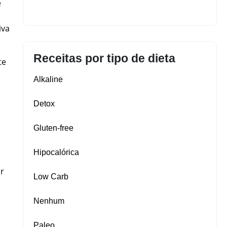
e
iva
Receitas por tipo de dieta
te
Alkaline
Detox
Gluten‑free
Hipocalórica
ar
Low Carb
Nenhum
Paleo