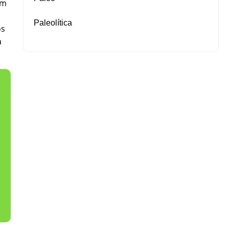
em
Paleolítica
os
a