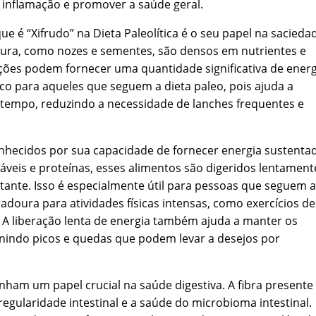
inflamação e promover a saúde geral.
 é “Xifrudo” na Dieta Paleolítica é o seu papel na sacieda
dura, como nozes e sementes, são densos em nutrientes e
rções podem fornecer uma quantidade significativa de energ
ico para aqueles que seguem a dieta paleo, pois ajuda a
tempo, reduzindo a necessidade de lanches frequentes e
onhecidos por sua capacidade de fornecer energia sustenta
veis e proteínas, esses alimentos são digeridos lentament
tante. Isso é especialmente útil para pessoas que seguem a
radoura para atividades físicas intensas, como exercícios de
o. A liberação lenta de energia também ajuda a manter os
enindo picos e quedas que podem levar a desejos por
am um papel crucial na saúde digestiva. A fibra presente
gularidade intestinal e a saúde do microbioma intestinal.