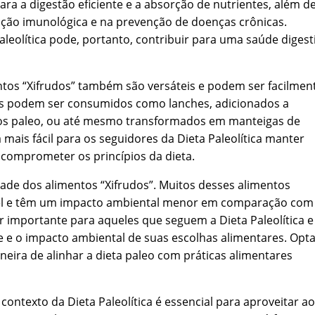
a a digestão eficiente e a absorção de nutrientes, além d
ão imunológica e na prevenção de doenças crônicas.
aleolítica pode, portanto, contribuir para uma saúde digest
entos “Xifrudos” também são versáteis e podem ser facilmen
les podem ser consumidos como lanches, adicionados a
olos paleo, ou até mesmo transformados em manteigas de
 mais fácil para os seguidores da Dieta Paleolítica manter
comprometer os princípios da dieta.
dade dos alimentos “Xifrudos”. Muitos desses alimentos
vel e têm um impacto ambiental menor em comparação com
r importante para aqueles que seguem a Dieta Paleolítica e
 e o impacto ambiental de suas escolhas alimentares. Opt
eira de alinhar a dieta paleo com práticas alimentares
ontexto da Dieta Paleolítica é essencial para aproveitar ao