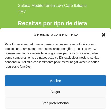
Salada Mediterrânea Low Carb Italiana
TM7
Receitas por tipo de dieta
Alkaline
Gerenciar o consentimento
Detox
Para fornecer as melhores experiências, usamos tecnologias como
Gluten‑free
cookies para armazenar e/ou acessar informações do dispositivo. O
Hipocalórica
consentimento para essas tecnologias nos permitirá processar dados
como comportamento de navegação ou IDs exclusivos neste site. Não
Low Carb
consentir ou retirar o consentimento pode afetar negativamente certos
recursos e funções.
Nenhum
Paleo
Aceitar
Paleolítica
Negar
Ver preferências
Todos os Direitos Reservados ao site - dietapaleolitica.com.br © 2026 Por