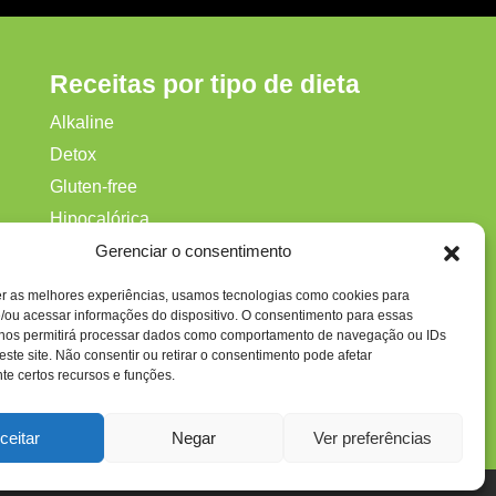
Receitas por tipo de dieta
Alkaline
Detox
Gluten‑free
Hipocalórica
ca
Low Carb
Gerenciar o consentimento
Nenhum
er as melhores experiências, usamos tecnologias como cookies para
Paleo
/ou acessar informações do dispositivo. O consentimento para essas
 nos permitirá processar dados como comportamento de navegação ou IDs
Paleolítica
este site. Não consentir ou retirar o consentimento pode afetar
e certos recursos e funções.
ceitar
Negar
Ver preferências