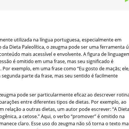
ente utilizada na língua portuguesa, especialmente em
o da Dieta Paleolítica, o zeugma pode ser uma ferramenta út
 conteúdo mais acessível e envolvente. A figura de linguage
são é omitido em uma frase, mas seu significado é
o. Por exemplo, em uma frase como “Eu gosto de maçãs; ele
a segunda parte da frase, mas seu sentido é facilmente
 zeugma pode ser particularmente eficaz ao descrever rotin
parações entre diferentes tipos de dietas. Por exemplo, ao
 em relação a outras dietas, um autor pode escrever: “A Diet
ogênica, a cetose.” Aqui, o verbo “promover” é omitido na
rmanece claro. Esse uso do zeugma não só torna o texto ma