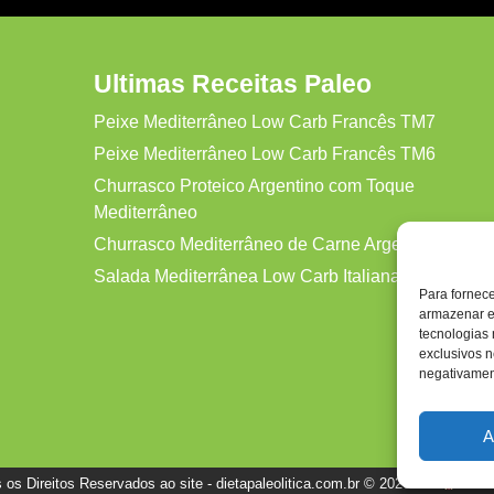
Ultimas Receitas Paleo
Peixe Mediterrâneo Low Carb Francês TM7
Peixe Mediterrâneo Low Carb Francês TM6
Churrasco Proteico Argentino com Toque
Mediterrâneo
Churrasco Mediterrâneo de Carne Argentina Protei
Salada Mediterrânea Low Carb Italiana TM7
Para fornec
armazenar e
tecnologias
exclusivos n
negativament
A
 os Direitos Reservados ao site - dietapaleolitica.com.br © 2026 Por