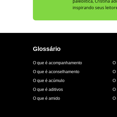
paleolítica, Cristina 
inspirando seus leito
Glossário
O que é acompanhamento
O 
O que é aconselhamento
O 
O que é acúmulo
O 
O que é aditivos
O 
O que é amido
O 