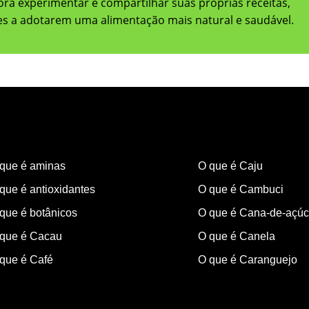
adora experimentar e compartilhar suas próprias receitas,
res a adotarem uma alimentação mais natural e saudável.
que é aminas
O que é Caju
que é antioxidantes
O que é Cambuci
que é botânicos
O que é Cana-de-açúc
que é Cacau
O que é Canela
que é Café
O que é Caranguejo