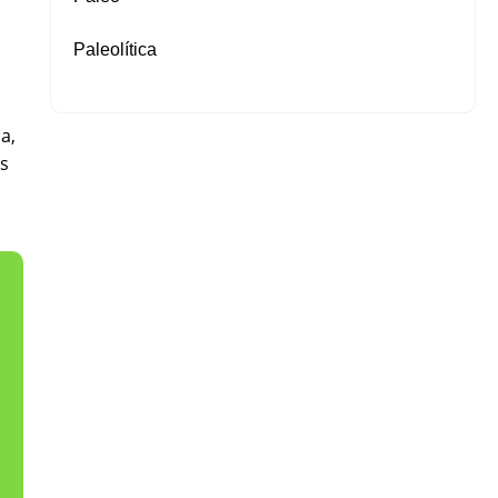
Paleolítica
a,
os