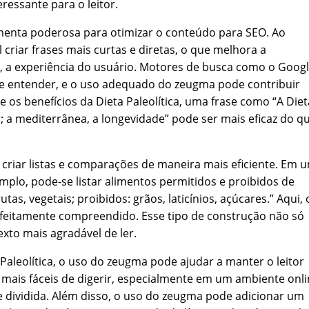
essante para o leitor.
menta poderosa para otimizar o conteúdo para SEO. Ao
l criar frases mais curtas e diretas, o que melhora a
e, a experiência do usuário. Motores de busca como o Goog
r e entender, e o uso adequado do zeugma pode contribuir
 os benefícios da Dieta Paleolítica, uma frase como “A Diet
; a mediterrânea, a longevidade” pode ser mais eficaz do q
criar listas e comparações de maneira mais eficiente. Em 
xemplo, pode-se listar alimentos permitidos e proibidos de
tas, vegetais; proibidos: grãos, laticínios, açúcares.” Aqui, 
erfeitamente compreendido. Esse tipo de construção não só
to mais agradável de ler.
 Paleolítica, o uso do zeugma pode ajudar a manter o leitor
o mais fáceis de digerir, especialmente em um ambiente onl
e dividida. Além disso, o uso do zeugma pode adicionar um