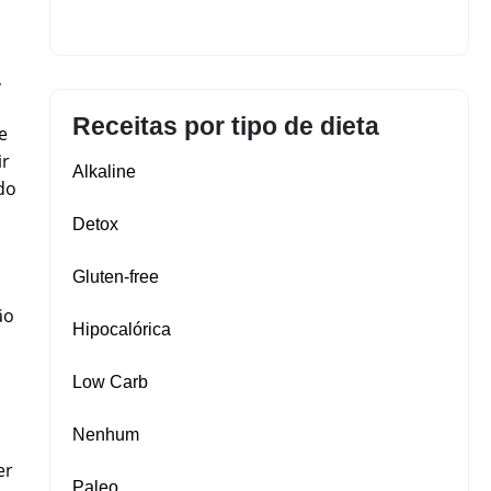
,
Receitas por tipo de dieta
e
ir
Alkaline
do
Detox
Gluten‑free
ão
Hipocalórica
Low Carb
Nenhum
er
Paleo