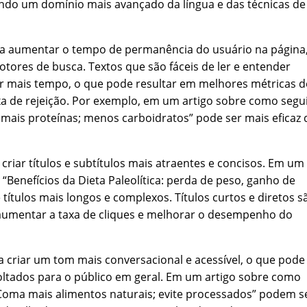
ando um domínio mais avançado da língua e das técnicas de
a aumentar o tempo de permanência do usuário na página
tores de busca. Textos que são fáceis de ler e entender
r mais tempo, o que pode resultar em melhores métricas d
 de rejeição. Por exemplo, em um artigo sobre como segu
 mais proteínas; menos carboidratos” pode ser mais eficaz 
riar títulos e subtítulos mais atraentes e concisos. Em um
o “Benefícios da Dieta Paleolítica: perda de peso, ganho de
títulos mais longos e complexos. Títulos curtos e diretos s
e aumentar a taxa de cliques e melhorar o desempenho do
 criar um tom mais conversacional e acessível, o que pode
 voltados para o público em geral. Em um artigo sobre como
“Coma mais alimentos naturais; evite processados” podem s