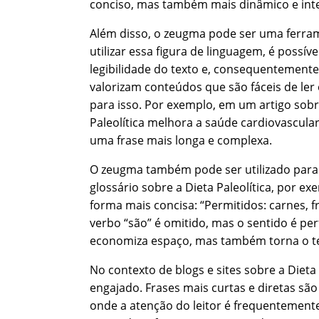
conciso, mas também mais dinâmico e inter
Além disso, o zeugma pode ser uma ferra
utilizar essa figura de linguagem, é possíve
legibilidade do texto e, consequentement
valorizam conteúdos que são fáceis de le
para isso. Por exemplo, em um artigo sobre
Paleolítica melhora a saúde cardiovascular
uma frase mais longa e complexa.
O zeugma também pode ser utilizado para 
glossário sobre a Dieta Paleolítica, por e
forma mais concisa: “Permitidos: carnes, fru
verbo “são” é omitido, mas o sentido é p
economiza espaço, mas também torna o tex
No contexto de blogs e sites sobre a Dieta
engajado. Frases mais curtas e diretas sã
onde a atenção do leitor é frequentement