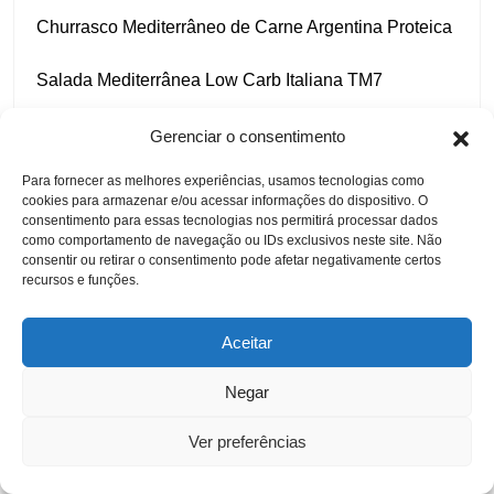
Churrasco Mediterrâneo de Carne Argentina Proteica
Salada Mediterrânea Low Carb Italiana TM7
Gerenciar o consentimento
Para fornecer as melhores experiências, usamos tecnologias como
cookies para armazenar e/ou acessar informações do dispositivo. O
Receitas por tipo de dieta
consentimento para essas tecnologias nos permitirá processar dados
como comportamento de navegação ou IDs exclusivos neste site. Não
Alkaline
consentir ou retirar o consentimento pode afetar negativamente certos
recursos e funções.
Detox
Aceitar
Gluten‑free
Negar
Hipocalórica
Ver preferências
Low Carb