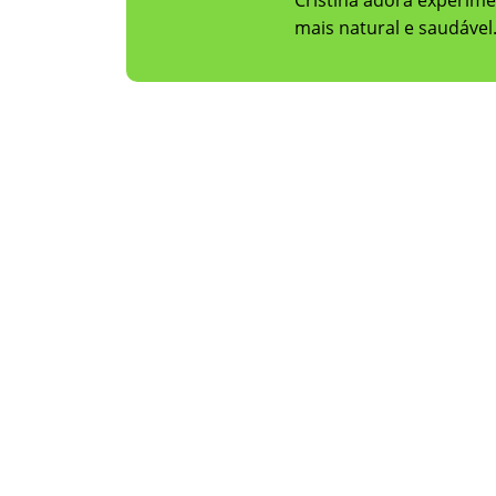
Cristina adora experime
mais natural e saudável