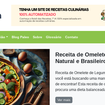
sião
Blog Paleo
Sobre
Glossário
Contato
Receita de Omelet
Natural e Brasileir
Receita de Omelete de Legum
você está buscando uma manei
de encontrar! Esta receita de
procura uma dieta balanceada,
Ver mais