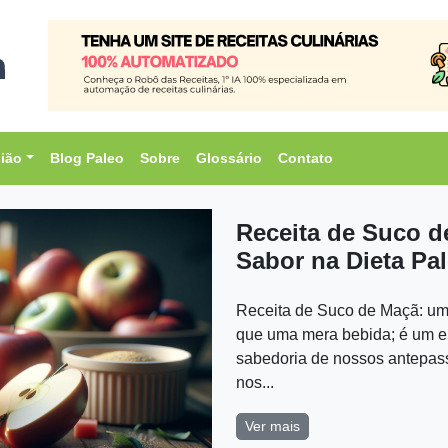
sião
Blog Paleo
Sobre
Glossário
Contato
Receita de Suco d
Sabor na Dieta Pal
Receita de Suco de Maçã: um
que uma mera bebida; é um el
sabedoria de nossos antepas
nos...
Ver mais