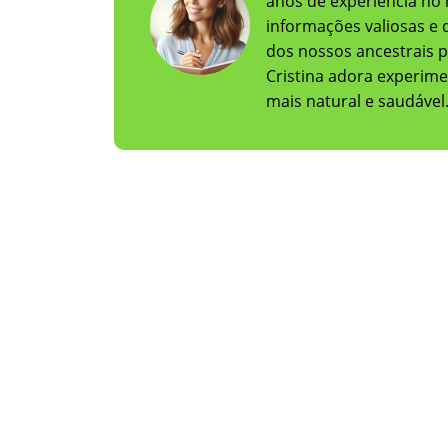
anos de experiência no 
informações valiosas e 
dos nossos ancestrais p
Cristina adora experime
mais natural e saudável