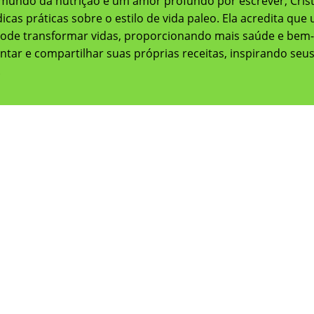
mundo da nutrição e um amor profundo por escrever, Crist
dicas práticas sobre o estilo de vida paleo. Ela acredita q
ode transformar vidas, proporcionando mais saúde e bem-est
ntar e compartilhar suas próprias receitas, inspirando se
.