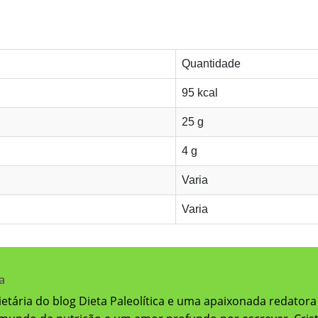
Quantidade
95 kcal
25 g
4 g
Varia
Varia
a
prietária do blog Dieta Paleolítica e uma apaixonada redatora