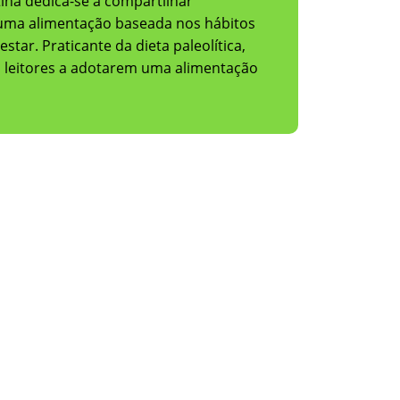
ina dedica-se a compartilhar
ue uma alimentação baseada nos hábitos
ar. Praticante da dieta paleolítica,
us leitores a adotarem uma alimentação