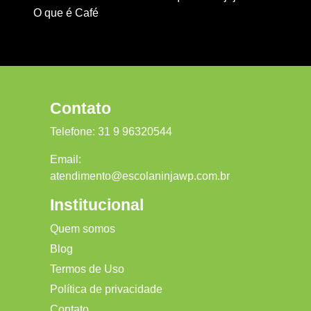
O que é Café
Contato
Telefone:
31 9 96320544
Email:
atendimento@escolaninjawp.com.br
Institucional
Quem somos
Blog
Termos de Uso
Política de privacidade
Contato