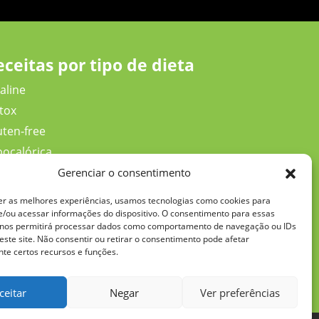
eceitas por tipo de dieta
aline
tox
uten‑free
pocalórica
w Carb
Gerenciar o consentimento
nhum
er as melhores experiências, usamos tecnologias como cookies para
leo
/ou acessar informações do dispositivo. O consentimento para essas
 nos permitirá processar dados como comportamento de navegação ou IDs
eolítica
este site. Não consentir ou retirar o consentimento pode afetar
te certos recursos e funções.
ceitar
Negar
Ver preferências