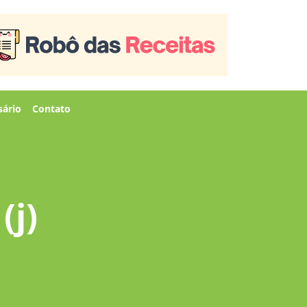
sário
Contato
(j)