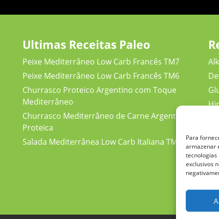
Ultimas Receitas Paleo
R
Peixe Mediterrâneo Low Carb Francês TM7
Alk
Peixe Mediterrâneo Low Carb Francês TM6
De
Churrasco Proteico Argentino com Toque
Gl
Mediterrâneo
Hi
Churrasco Mediterrâneo de Carne Argentina
Lo
Proteica
Ne
Para fornec
Salada Mediterrânea Low Carb Italiana TM7
Pa
armazenar e
tecnologias
Pal
exclusivos n
negativamen
A