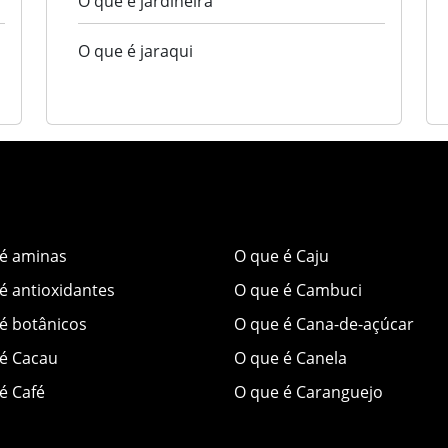
O que é jardineira
O que é jaraqui
 é aminas
O que é Caju
é antioxidantes
O que é Cambuci
é botânicos
O que é Cana-de-açúcar
é Cacau
O que é Canela
é Café
O que é Caranguejo