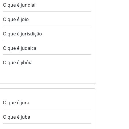
O que é jundiaí
O que é joio
O que é jurisdição
O que é judaica
O que é jibóia
O que é jura
O que é juba