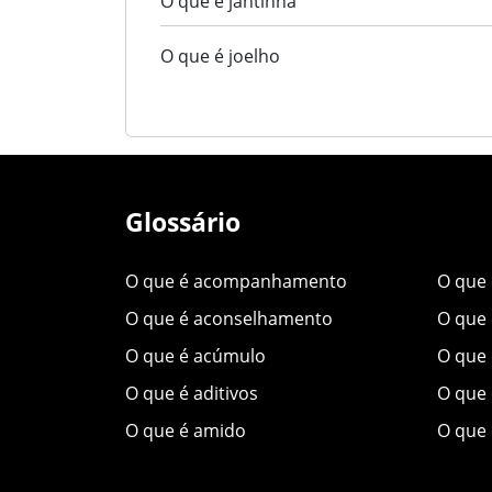
O que é jantinha
O que é joelho
Glossário
O que é acompanhamento
O que
O que é aconselhamento
O que 
O que é acúmulo
O que 
O que é aditivos
O que 
O que é amido
O que 