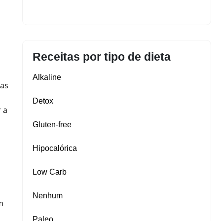
Receitas por tipo de dieta
Alkaline
tas
Detox
 a
Gluten‑free
Hipocalórica
Low Carb
Nenhum
m
Paleo