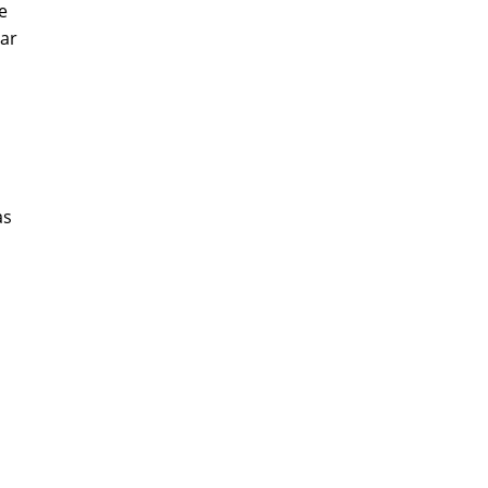
e
ar
as