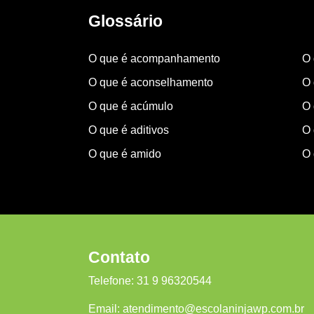
Glossário
O que é acompanhamento
O 
O que é aconselhamento
O 
O que é acúmulo
O 
O que é aditivos
O 
O que é amido
O 
Contato
Telefone:
31 9 96320544
Email:
atendimento@escolaninjawp.com.br