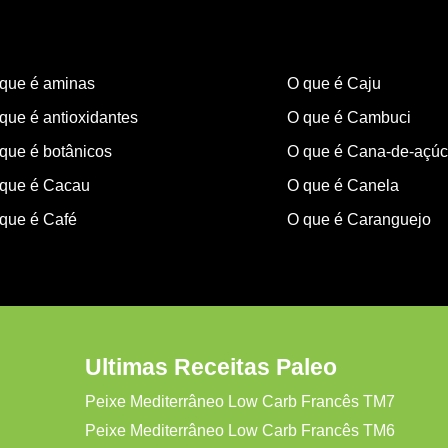
que é aminas
O que é Caju
que é antioxidantes
O que é Cambuci
que é botânicos
O que é Cana-de-açúc
que é Cacau
O que é Canela
que é Café
O que é Caranguejo
Ultimas Receitas Paleo
Peixe Mediterrâneo Low Carb Francês TM7
Peixe Mediterrâneo Low Carb Francês TM6