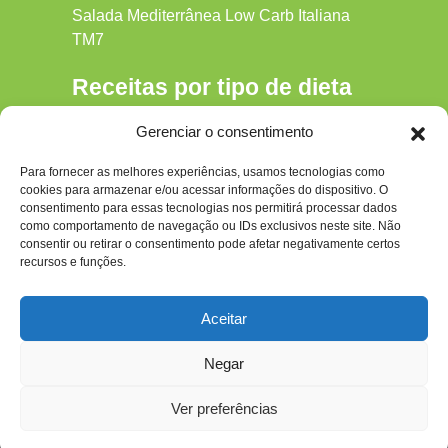
Salada Mediterrânea Low Carb Italiana
TM7
Receitas por tipo de dieta
Alkaline
Gerenciar o consentimento
Detox
Para fornecer as melhores experiências, usamos tecnologias como
Gluten‑free
cookies para armazenar e/ou acessar informações do dispositivo. O
Hipocalórica
consentimento para essas tecnologias nos permitirá processar dados
como comportamento de navegação ou IDs exclusivos neste site. Não
Low Carb
consentir ou retirar o consentimento pode afetar negativamente certos
recursos e funções.
Nenhum
Paleo
Aceitar
Paleolítica
Negar
Ver preferências
Todos os Direitos Reservados ao site - dietapaleolitica.com.br © 2026 Por