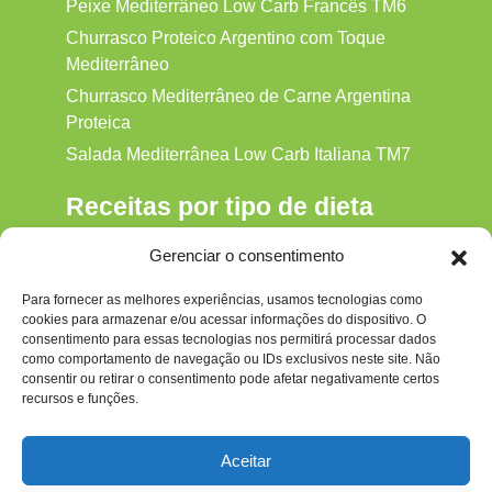
Peixe Mediterrâneo Low Carb Francês TM6
Churrasco Proteico Argentino com Toque
Mediterrâneo
Churrasco Mediterrâneo de Carne Argentina
Proteica
Salada Mediterrânea Low Carb Italiana TM7
Receitas por tipo de dieta
Alkaline
Gerenciar o consentimento
Detox
Para fornecer as melhores experiências, usamos tecnologias como
Gluten‑free
cookies para armazenar e/ou acessar informações do dispositivo. O
Hipocalórica
consentimento para essas tecnologias nos permitirá processar dados
como comportamento de navegação ou IDs exclusivos neste site. Não
Low Carb
consentir ou retirar o consentimento pode afetar negativamente certos
recursos e funções.
Nenhum
Paleo
Aceitar
Paleolítica